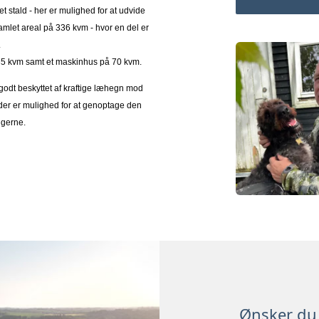
 stald - her er mulighed for at udvide
let areal på 336 kvm - hvor en del er
.
35 kvm samt et maskinhus på 70 kvm.
godt beskyttet af kraftige læhegn mod
en der er mulighed for at genoptage den
ngerne.
Ønsker du 