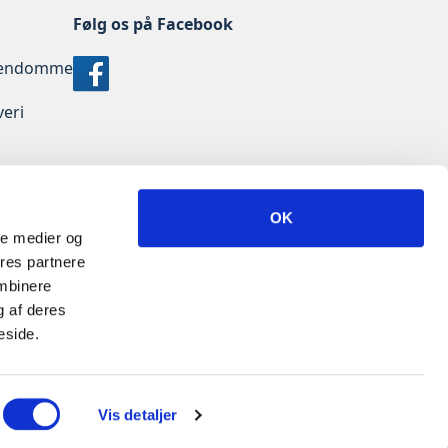
Følg os på Facebook
jendomme
veri
d
OK
ale medier og
ores partnere
ombinere
g af deres
eside.
Vis detaljer
Nyheder