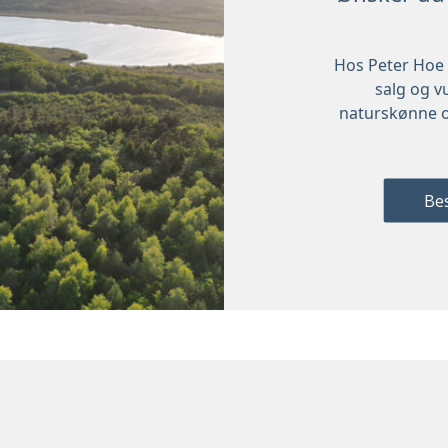
Hos Peter Hoe 
salg og v
naturskønne o
Bes