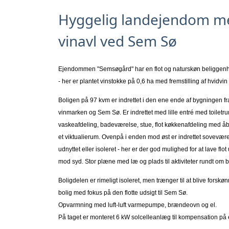
Hyggelig landejendom me
vinavl ved Sem Sø
Ejendommen "Semsøgård" har en flot og naturskøn beligge
- her er plantet vinstokke på 0,6 ha med fremstilling af hvidvin 
Boligen på 97 kvm er indrettet i den ene ende af bygningen fr
vinmarken og Sem Sø. Er indrettet med lille entré med toilet
vaskeafdeling, badeværelse, stue, flot køkkenafdeling med åbe
et viktualierum. Ovenpå i enden mod øst er indrettet soveværel
udnyttet eller isoleret - her er der god mulighed for at lave 
mod syd. Stor plæne med læ og plads til aktiviteter rundt om b
Boligdelen er rimeligt isoleret, men trænger til at blive forskøn
bolig med fokus på den flotte udsigt til Sem Sø.
Opvarmning med luft-luft varmepumpe, brændeovn og el.
På taget er monteret 6 kW solcelleanlæg til kompensation på