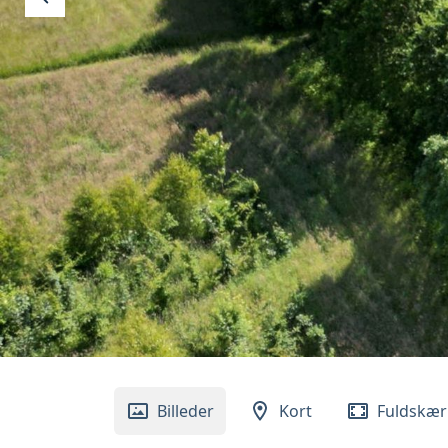
Billeder
Kort
Fuldskæ