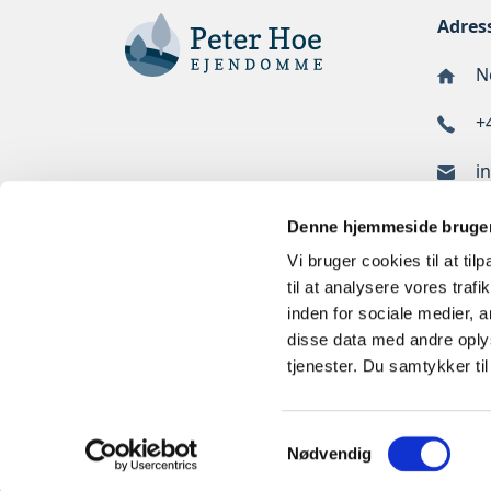
Adres
No
+
i
Denne hjemmeside bruger
Vi bruger cookies til at til
til at analysere vores tra
inden for sociale medier,
disse data med andre oplys
tjenester. Du samtykker t
Samtykkevalg
Nødvendig
Cookies og Privatlivspolitik