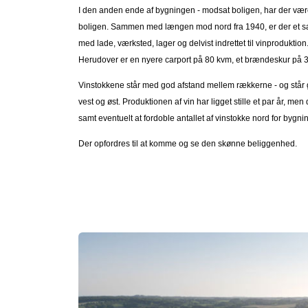
I den anden ende af bygningen - modsat boligen, har der været
boligen. Sammen med længen mod nord fra 1940, er der et sam
med lade, værksted, lager og delvist indrettet til vinproduktion
Herudover er en nyere carport på 80 kvm, et brændeskur på 
Vinstokkene står med god afstand mellem rækkerne - og står 
vest og øst. Produktionen af vin har ligget stille et par år, m
samt eventuelt at fordoble antallet af vinstokke nord for bygni
Der opfordres til at komme og se den skønne beliggenhed.