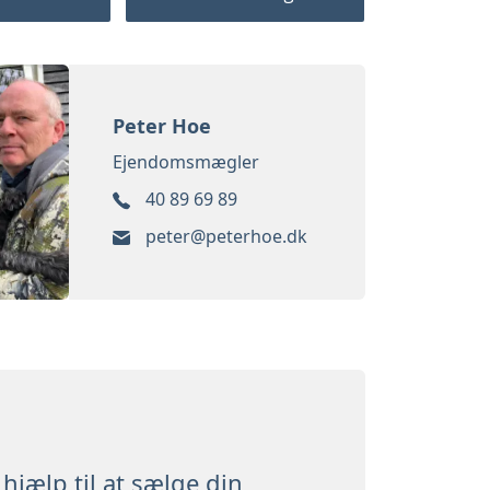
Peter Hoe
Ejendomsmægler
40 89 69 89
peter@peterhoe.dk
hjælp til at sælge din