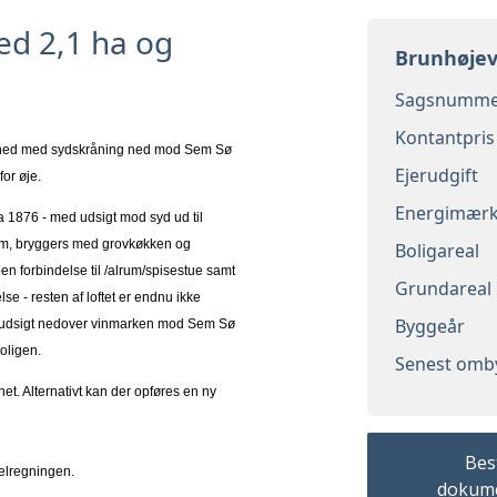
d 2,1 ha og
Brunhøjev
Sagsnumme
Kontantpris
nhed med sydskråning ned mod Sem Sø
Ejerudgift
for øje.
Energimær
a 1876 - med udsigt mod syd ud til
rum, bryggers med grovkøkken og
Boligareal
n forbindelse til /alrum/spisestue samt
Grundareal
se - resten af loftet er endnu ikke
Byggeår
flot udsigt nedover vinmarken mod Sem Sø
oligen.
Senest omb
net. Alternativt kan der opføres en ny
Best
 elregningen.
dokum