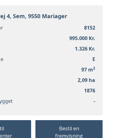
ej 4, Sem, 9550 Mariager
r
8152
995.000 Kr.
1.326 Kr.
ke
E
2
97 m
2,09 ha
1876
ygget
-
il
Bestil en
enter
fremvisning