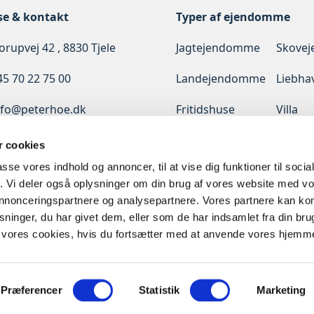
se & kontakt
Typer af ejendomme
rupvej 42 , 8830 Tjele
Jagtejendomme
Skove
45 70 22 75 00
Landejendomme
Liebha
nfo@peterhoe.dk
Fritidshuse
Villa
Erhverv
Udlan
 cookies
passe vores indhold og annoncer, til at vise dig funktioner til soci
Diskret
fik. Vi deler også oplysninger om din brug af vores website med v
salg
 annonceringspartnere og analysepartnere. Vores partnere kan k
ninger, du har givet dem, eller som de har indsamlet fra din bru
il vores cookies, hvis du fortsætter med at anvende vores hjemm
Præferencer
Statistik
Marketing
© 2024 peterhoe.dk - All rights reserved