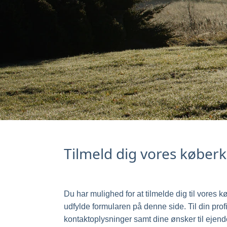
Tilmeld dig vores køber
Du har mulighed for at tilmelde dig til vores k
udfylde formularen på denne side. Til din profil
kontaktoplysninger samt dine ønsker til eje