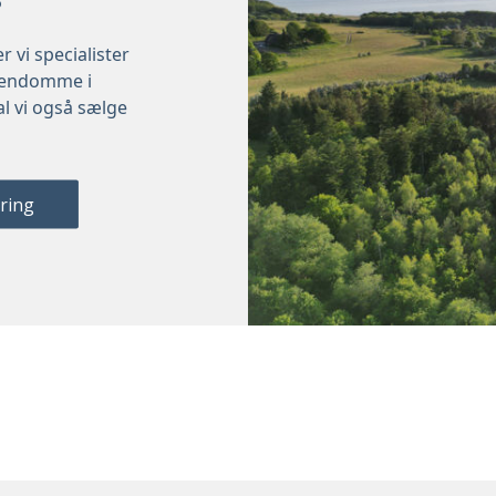
?
vi specialister
ejendomme i
l vi også sælge
?
ering