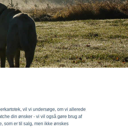
erkartotek, vil vi undersøge, om vi allerede
he din ønsker - vi vil også gøre brug af
 som er til salg, men ikke ønskes