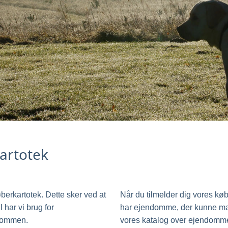
kartotek
øberkartotek. Dette sker ved at
Når du tilmelder dig vores køb
 har vi brug for
har ejendomme, der kunne matc
ndommen.
vores katalog over ejendomme,