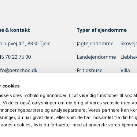
se & kontakt
Typer af ejendomme
rupvej 42 , 8830 Tjele
Jagtejendomme
Skove
45 70 22 75 00
Landejendomme
Liebha
nfo@peterhoe.dk
Fritidshuse
Villa
Erhverv
Udlan
 cookies
passe vores indhold og annoncer, til at vise dig funktioner til soci
Diskret
fik. Vi deler også oplysninger om din brug af vores website med v
salg
 annonceringspartnere og analysepartnere. Vores partnere kan k
ninger, du har givet dem, eller som de har indsamlet fra din bru
il vores cookies, hvis du fortsætter med at anvende vores hjemm