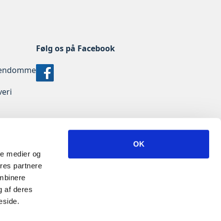
Følg os på Facebook
jendomme
veri
d
OK
ale medier og
ores partnere
ombinere
g af deres
eside.