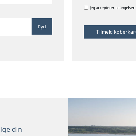
Jeg accepterer betingelsern
Ryd
lge din