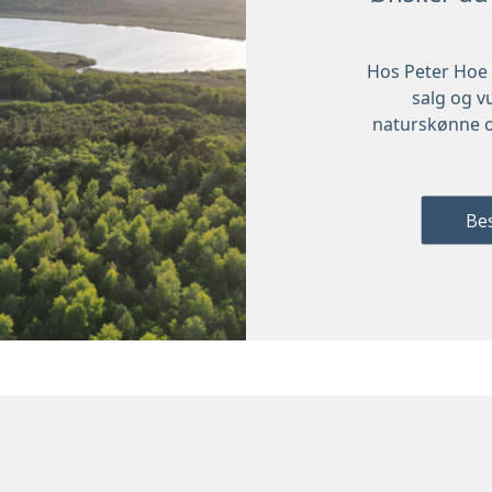
Hos Peter Hoe 
salg og v
naturskønne o
Bes