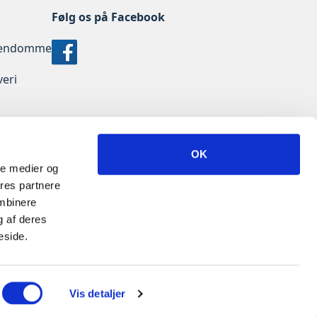
Følg os på Facebook
jendomme
veri
d
OK
ale medier og
ores partnere
ombinere
g af deres
eside.
Vis detaljer
Nyheder