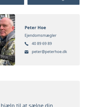
Peter Hoe
Ejendomsmægler
40 89 69 89
peter@peterhoe.dk
hjælp til at sælge din