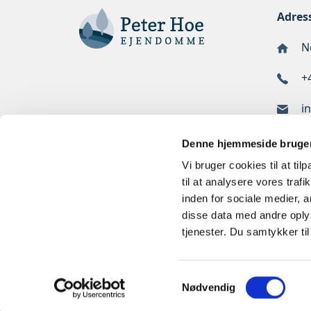
Adres
No
+
i
Denne hjemmeside bruger
Vi bruger cookies til at til
til at analysere vores tra
inden for sociale medier,
disse data med andre oplys
tjenester. Du samtykker t
Samtykkevalg
Nødvendig
Cookies og Privatlivspolitik