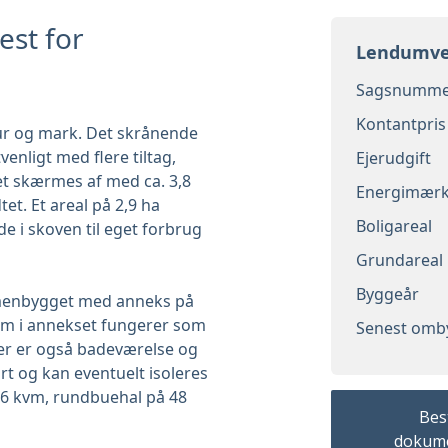
est for
Lendumvej
Sagsnumme
Kontantpris
ur og mark. Det skrånende
enligt med flere tiltag,
Ejerudgift
et skærmes af med ca. 3,8
Energimær
tet. Et areal på 2,9 ha
Boligareal
 i skoven til eget forbrug
Grundareal
Byggeår
ammenbygget med anneks på
um i annekset fungerer som
Senest omb
her er også badeværelse og
t og kan eventuelt isoleres
 16 kvm, rundbuehal på 48
Best
dokum