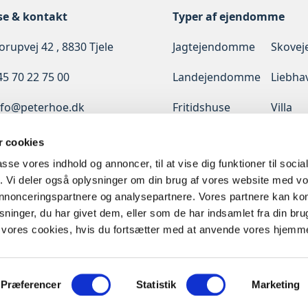
se & kontakt
Typer af ejendomme
rupvej 42 , 8830 Tjele
Jagtejendomme
Skove
45 70 22 75 00
Landejendomme
Liebha
nfo@peterhoe.dk
Fritidshuse
Villa
Erhverv
Udlan
 cookies
passe vores indhold og annoncer, til at vise dig funktioner til soci
Diskret
fik. Vi deler også oplysninger om din brug af vores website med v
salg
 annonceringspartnere og analysepartnere. Vores partnere kan k
ninger, du har givet dem, eller som de har indsamlet fra din bru
il vores cookies, hvis du fortsætter med at anvende vores hjemm
Præferencer
Statistik
Marketing
© 2024 peterhoe.dk - All rights reserved