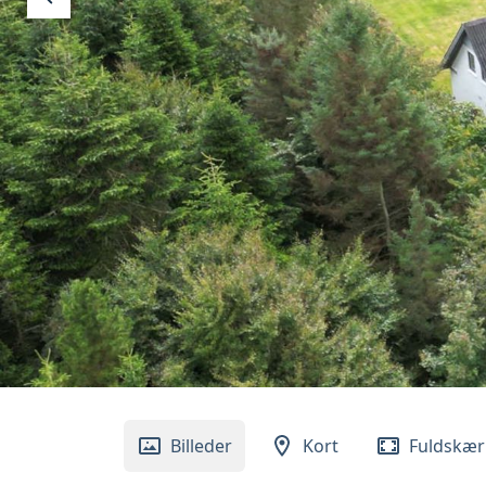
Billeder
Kort
Fuldskæ