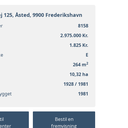
 125, Åsted, 9900 Frederikshavn
r
8158
2.975.000 Kr.
1.825 Kr.
ke
E
2
264 m
10,32 ha
1928 / 1981
ygget
1981
il
Bestil en
enter
fremvisning