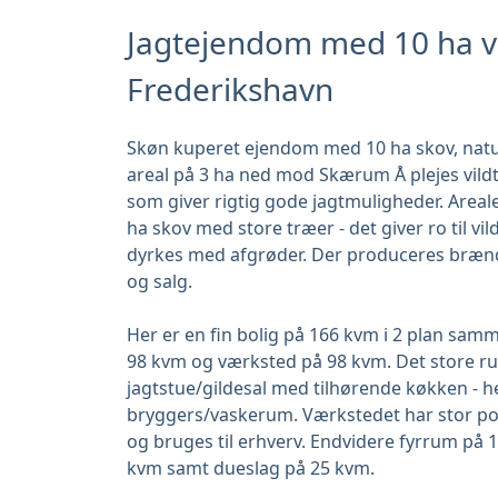
Jagtejendom med 10 ha v
Frederikshavn
Skøn kuperet ejendom med 10 ha skov, nat
areal på 3 ha ned mod Skærum Å plejes vildtv
som giver rigtig gode jagtmuligheder. Areal
ha skov med store træer - det giver ro til vild
dyrkes med afgrøder. Der produceres brænde
og salg.
Her er en fin bolig på 166 kvm i 2 plan s
98 kvm og værksted på 98 kvm. Det store r
jagtstue/gildesal med tilhørende køkken - 
bryggers/vaskerum. Værkstedet har stor por
og bruges til erhverv. Endvidere fyrrum på
kvm samt dueslag på 25 kvm.