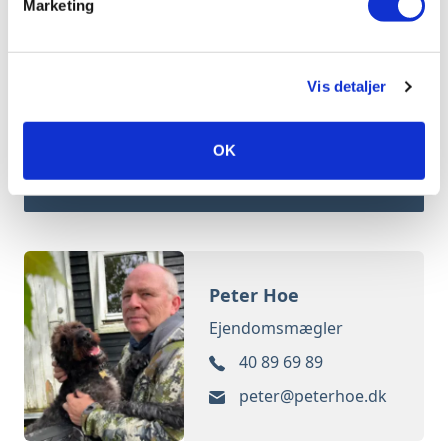
Marketing
Senest ombygget
1974
Vis detaljer
Bestil dokumenter
OK
Bestil en fremvisning
Peter Hoe
Ejendomsmægler
40 89 69 89
peter@peterhoe.dk