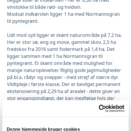
begge sider af indkørslen - her er 0,56 ha med
vinstokke til både rød- og hvidvin.
Modsat indkørslen ligger 1 ha med Normannsgran
til pyntegrønt.
Lidt mod syd ligger et skønt naturområde på 7,2 ha.
Her er stor sø, eng og mose, gammel skov, 2,5 ha
fredskov fra 2016 samt fodermark på 1,4 ha. Det
ligger sammen med 1 ha Normannsgran til
pyntegrønt. Et skønt område med mulighed for
mange naturoplevelser. Rigtig gode jagtmuligheder
på bl.a. rådyr og snepper - med strejf af større dyr.
Vildtpleje i første klasse. Der er bevilget permanent
ekstensivering på 2,29 ha af arealet - dette giver en
stor engangsindtægt, der kan medfølge hvis der
handles hurtigt.
Afstand til Bjerringbro Skole er 6,5 km - til
Rødkærsbro Skole 5 km - Bjerring Friskole 5 km.
Denne hjemmeside bruger cookies