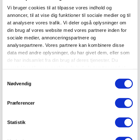
Vi bruger cookies til at tilpasse vores indhold og
Afstand til Vindum Skov er 1 km. Afstand til Tange Sø
annoncer, til at vise dig funktioner til sociale medier og til
er ca. 3,5 km.
at analysere vores trafik. Vi deler også oplysninger om
din brug af vores website med vores partnere inden for
sociale medier, annonceringspartnere og
analysepartnere. Vores partnere kan kombinere disse
data med andre oplysninger, du har givet dem, eller som
Stenhusevej 8, Vindum, 8850
de har indsamlet fra din brug af deres tjenester. Du
Bjerringbro
samtykker til vores cookies, hvis du fortsætter med at
Sagsnummer
8139
anvende vores hjemmeside.
Samtykkevalg
Nødvendig
Kontantpris
3.375.000 Kr.
Ejerudgift
2.801 Kr.
Præferencer
Energimærke
E
2
Boligareal
140 m
Statistik
Grundareal
11,35 ha
Byggeår
1912 / 1974